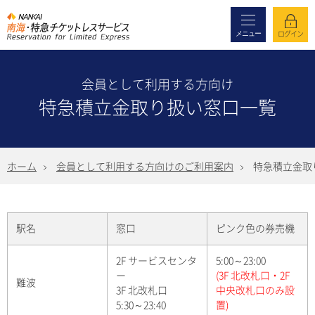
メニュー
ログイン
会員として利用する方向け
特急積立金取り扱い窓口一覧
ホーム
会員として利用する方向けのご利用案内
特急積立金取
駅名
窓口
ピンク色の券売機
2F サービスセンタ
5:00～23:00
ー
(3F 北改札口・2F
難波
3F 北改札口
中央改札口のみ設
5:30～23:40
置)