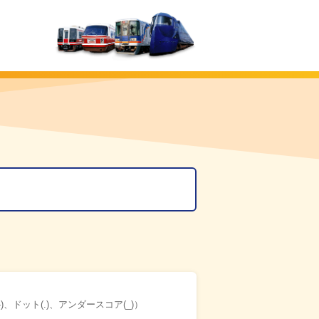
、ドット(.)、アンダースコア(_)）